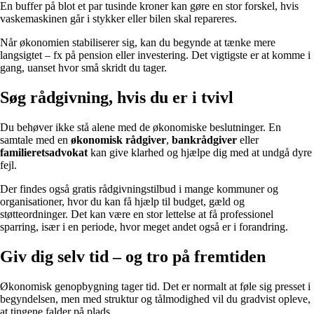
En buffer på blot et par tusinde kroner kan gøre en stor forskel, hvis
vaskemaskinen går i stykker eller bilen skal repareres.
Når økonomien stabiliserer sig, kan du begynde at tænke mere
langsigtet – fx på pension eller investering. Det vigtigste er at komme i
gang, uanset hvor små skridt du tager.
Søg rådgivning, hvis du er i tvivl
Du behøver ikke stå alene med de økonomiske beslutninger. En
samtale med en
økonomisk rådgiver
,
bankrådgiver
eller
familieretsadvokat
kan give klarhed og hjælpe dig med at undgå dyre
fejl.
Der findes også gratis rådgivningstilbud i mange kommuner og
organisationer, hvor du kan få hjælp til budget, gæld og
støtteordninger. Det kan være en stor lettelse at få professionel
sparring, især i en periode, hvor meget andet også er i forandring.
Giv dig selv tid – og tro på fremtiden
Økonomisk genopbygning tager tid. Det er normalt at føle sig presset i
begyndelsen, men med struktur og tålmodighed vil du gradvist opleve,
at tingene falder på plads.