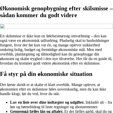
Økonomisk genopbygning efter skilsmisse –
sådan kommer du godt videre
En skilsmisse er ikke kun en følelsesmæssig omvæltning – den kan
også være en økonomisk udfordring. Pludselig skal to husholdninger
fungere, hvor der før kun var én, og mange oplever usikkerhed
omkring bolig, budget og fremtidige økonomiske mål. Men med
overblik, planlægning og tålmodighed kan du genopbygge din
økonomi og skabe tryghed i den nye tilværelse. Her får du en guide til,
hvordan du kommer godt videre økonomisk efter en skilsmisse.
Få styr på din økonomiske situation
Det første skridt er at skabe et klart overblik. Mange oplever, at
økonomien efter en skilsmisse føles uoverskuelig, men du kan ikke
handle klogt, før du ved, hvor du står.
Lav en liste over dine indtægter og udgifter.
Inkludér alt – fra
løn og børnebidrag til faste regninger og abonnementer.
Gennemgå fælles lån og aftaler.
Er der fælles gæld, skal du og