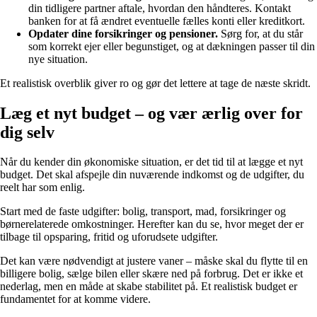
din tidligere partner aftale, hvordan den håndteres. Kontakt
banken for at få ændret eventuelle fælles konti eller kreditkort.
Opdater dine forsikringer og pensioner.
Sørg for, at du står
som korrekt ejer eller begunstiget, og at dækningen passer til din
nye situation.
Et realistisk overblik giver ro og gør det lettere at tage de næste skridt.
Læg et nyt budget – og vær ærlig over for
dig selv
Når du kender din økonomiske situation, er det tid til at lægge et nyt
budget. Det skal afspejle din nuværende indkomst og de udgifter, du
reelt har som enlig.
Start med de faste udgifter: bolig, transport, mad, forsikringer og
børnerelaterede omkostninger. Herefter kan du se, hvor meget der er
tilbage til opsparing, fritid og uforudsete udgifter.
Det kan være nødvendigt at justere vaner – måske skal du flytte til en
billigere bolig, sælge bilen eller skære ned på forbrug. Det er ikke et
nederlag, men en måde at skabe stabilitet på. Et realistisk budget er
fundamentet for at komme videre.