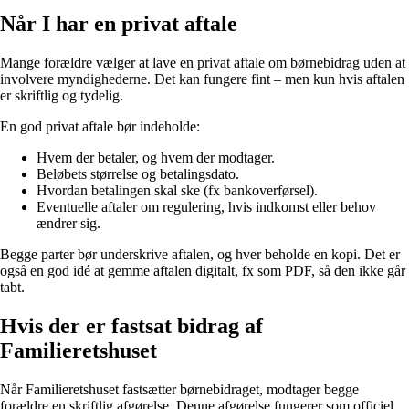
Når I har en privat aftale
Mange forældre vælger at lave en privat aftale om børnebidrag uden at
involvere myndighederne. Det kan fungere fint – men kun hvis aftalen
er skriftlig og tydelig.
En god privat aftale bør indeholde:
Hvem der betaler, og hvem der modtager.
Beløbets størrelse og betalingsdato.
Hvordan betalingen skal ske (fx bankoverførsel).
Eventuelle aftaler om regulering, hvis indkomst eller behov
ændrer sig.
Begge parter bør underskrive aftalen, og hver beholde en kopi. Det er
også en god idé at gemme aftalen digitalt, fx som PDF, så den ikke går
tabt.
Hvis der er fastsat bidrag af
Familieretshuset
Når Familieretshuset fastsætter børnebidraget, modtager begge
forældre en skriftlig afgørelse. Denne afgørelse fungerer som officiel