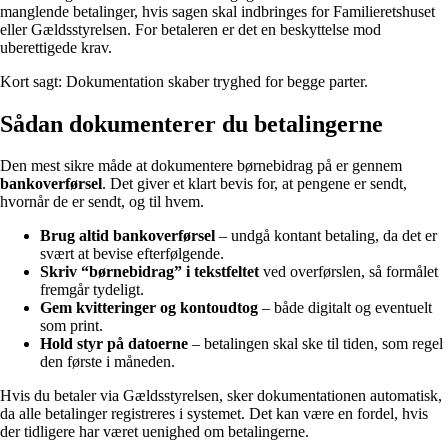
manglende betalinger, hvis sagen skal indbringes for Familieretshuset
eller Gældsstyrelsen. For betaleren er det en beskyttelse mod
uberettigede krav.
Kort sagt: Dokumentation skaber tryghed for begge parter.
Sådan dokumenterer du betalingerne
Den mest sikre måde at dokumentere børnebidrag på er gennem
bankoverførsel
. Det giver et klart bevis for, at pengene er sendt,
hvornår de er sendt, og til hvem.
Brug altid bankoverførsel
– undgå kontant betaling, da det er
svært at bevise efterfølgende.
Skriv “børnebidrag” i tekstfeltet
ved overførslen, så formålet
fremgår tydeligt.
Gem kvitteringer og kontoudtog
– både digitalt og eventuelt
som print.
Hold styr på datoerne
– betalingen skal ske til tiden, som regel
den første i måneden.
Hvis du betaler via Gældsstyrelsen, sker dokumentationen automatisk,
da alle betalinger registreres i systemet. Det kan være en fordel, hvis
der tidligere har været uenighed om betalingerne.