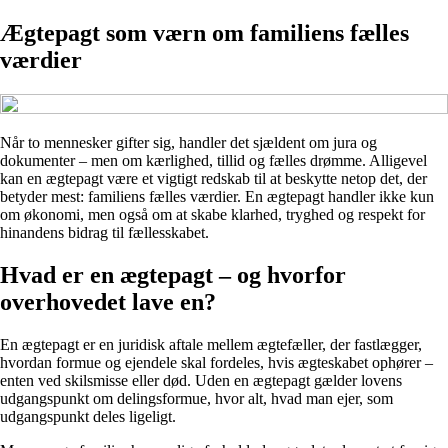
Ægtepagt som værn om familiens fælles
værdier
Når to mennesker gifter sig, handler det sjældent om jura og
dokumenter – men om kærlighed, tillid og fælles drømme. Alligevel
kan en ægtepagt være et vigtigt redskab til at beskytte netop det, der
betyder mest: familiens fælles værdier. En ægtepagt handler ikke kun
om økonomi, men også om at skabe klarhed, tryghed og respekt for
hinandens bidrag til fællesskabet.
Hvad er en ægtepagt – og hvorfor
overhovedet lave en?
En ægtepagt er en juridisk aftale mellem ægtefæller, der fastlægger,
hvordan formue og ejendele skal fordeles, hvis ægteskabet ophører –
enten ved skilsmisse eller død. Uden en ægtepagt gælder lovens
udgangspunkt om delingsformue, hvor alt, hvad man ejer, som
udgangspunkt deles ligeligt.