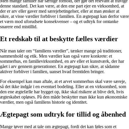
Men mange familier har særlige forhold, der gør det relevant at fravige
denne standard. Det kan være, at den ene part ejer en virksomhed, at
der er arv eller gaver med særejebetingelser, eller at man ønsker at
sikre, at visse værdier forbliver i familien. En ægtepagt kan derfor være
et værn mod uforudsete konsekvenser – og et udtryk for omtanke
snarere end mistillid.
Et redskab til at beskytte fælles værdier
Når man taler om “familiens værdier”, tænker mange på traditioner,
sammenhold og etik. Men værdier kan også være konkrete: et
sommerhus, en familievirksomhed, en arv eller et kunstværk, der har
gået i arv gennem generationer. En ægtepagt kan sikre, at sådanne
aktiver forbliver i familien, uanset hvad fremtiden bringer.
For eksempel kan man aftale, at et arvet sommerhus skal være særeje,
så det ikke indgår i en eventuel bodeling. Eller at en virksomhed, som
den ene ægtefælle har bygget op, ikke skal risikere at blive delt, hvis
ægteskabet opløses. På den måde beskytter man ikke kun økonomiske
værdier, men også familiens historie og identitet.
Ægtepagt som udtryk for tillid og åbenhed
Mange tøver med at tale om ægtepagt, fordi det kan føles som et