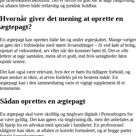
på fællesskabets økonomi. Det er derfor en god idé at søge rådgivning,
så aftalen bliver både retfærdig og juridisk holdbar.
Hvornår giver det mening at oprette en
ægtepagt?
En ægtepagt kan oprettes både før og under ægteskabet. Mange vælger
at gøre det i forbindelse med større livsændringer – fx ved køb af bolig,
opstart af virksomhed, arv eller når der kommer børn til. Det er ofte
lettere at tage samtalen, mens alt er godt, end hvis uenigheder først
opstår senere.
Det kan også være relevant, hvis der er børn fra tidligere forhold, og
man ønsker at sikre, at arven fordeles på en bestemt måde. En
ægtepagt kan i den sammenhæng være et vigtigt supplement til et
testamente.
Sådan oprettes en ægtepagt
En ægtepagt skal være skriftlig og tinglyses digitalt i Personbogen for
at være gyldig. Det kan gøres via tinglysning.dk, men det anbefales at
få hjælp fra en advokat med speciale i familieret. En professionel
rådgiver kan sikre, at aftalen er korrekt formuleret, og at begge parter
forstår konsekvenserne.