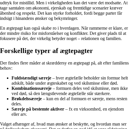
udtryk for mistillid. Men i virkeligheden kan det være det modsatte. At
tage samtalen om økonomi, ejerskab og fremtidige scenarier kræver
åbenhed og respekt. Det kan styrke forholdet, fordi begge parter får
indsigt i hinandens ønsker og bekymringer.
En ægtepagt kan også skabe ro i hverdagen. Når rammerne er klare, er
der mindre risiko for misforståelser og konflikter. Det giver plads til at
fokusere på det, der virkelig betyder noget – relationen og familien.
Forskellige typer af ægtepagter
Der findes flere måder at skræddersy en ægtepagt på, alt efter familiens
behov:
Fuldstændigt særeje
– hver ægtefælle beholder sin formue helt
adskilt, både under ægteskabet og ved skilsmisse eller død.
Kombinationssæreje
– formuen deles ved skilsmisse, men ikke
ved død, så den længstlevende ægtefælle står stærkere.
Brøkdelssæreje
– kun en del af formuen er særeje, mens resten
deles.
Særeje på bestemte aktiver
– fx en virksomhed, en ejendom
eller arv.
Valget afhænger af, hvad man ønsker at beskytte, og hvordan man ser